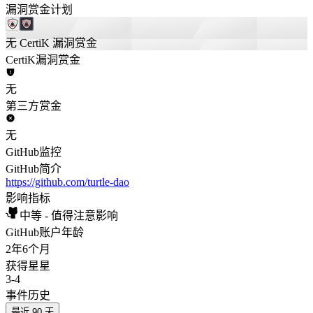
漏洞赏金计划
无 CertiK 漏洞赏金
CertiK漏洞赏金
无
第三方赏金
无
GitHub监控
GitHub简介
https://github.com/turtle-dao
影响指标
中等 - 值得注意影响
GitHub账户年龄
2年
6个月
获得星星
3
-
4
事件历史
最近 90 天