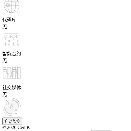
代码库
无
智能合约
无
社交媒体
无
启动监控
©
2026
CertiK