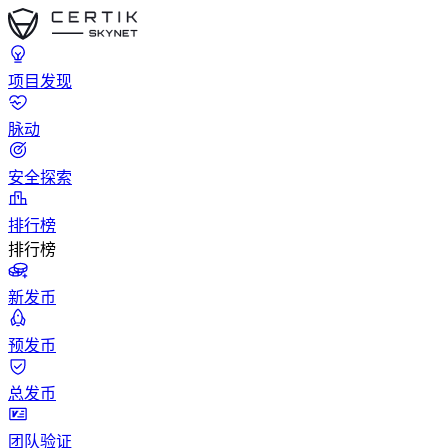
项目发现
脉动
安全探索
排行榜
排行榜
新发币
预发币
总发币
团队验证