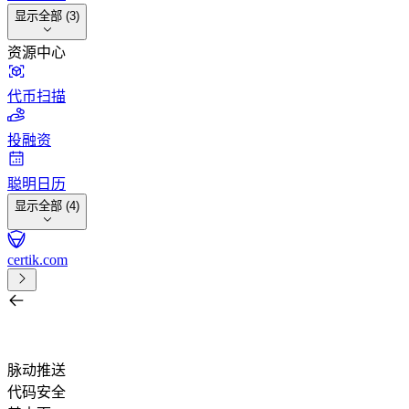
显示全部 (3)
资源中心
代币扫描
投融资
聪明日历
显示全部 (4)
certik.com
按项目、任务、交易所、钱包或代币搜索
/
脉动推送
代码安全