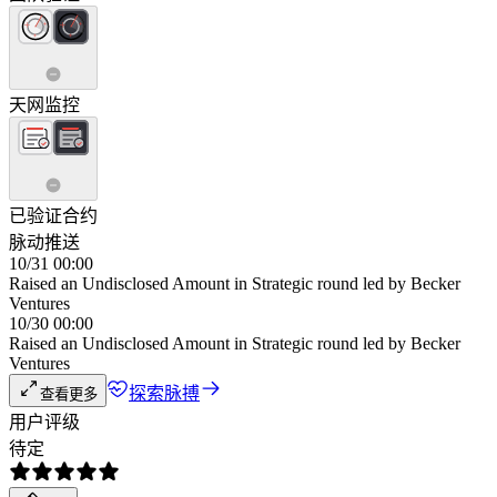
天网监控
已验证合约
脉动推送
10/31 00:00
Raised an Undisclosed Amount in Strategic round led by Becker
Ventures
10/30 00:00
Raised an Undisclosed Amount in Strategic round led by Becker
Ventures
探索脉搏
查看更多
用户评级
待定