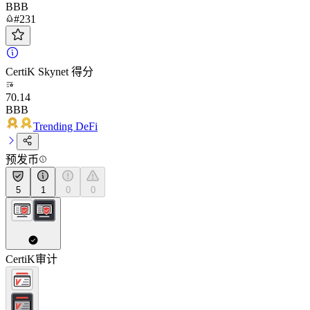
BBB
#231
CertiK Skynet 得分
70.14
BBB
Trending DeFi
预发币
5
1
0
0
CertiK审计