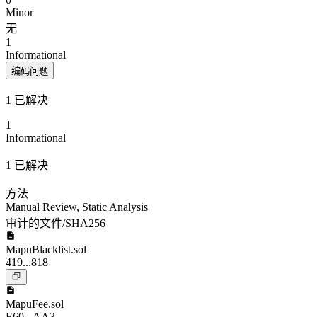
Minor
无
1
Informational
编码问题
1 已解决
1
Informational
1 已解决
方法
Manual Review
,
Static Analysis
审计的文件/SHA256
MapuBlacklist.sol
419...818
MapuFee.sol
E60...AA3