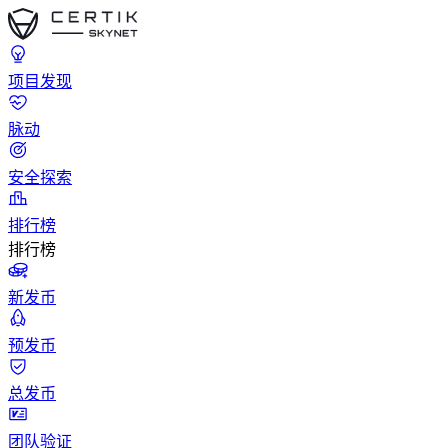
项目发现
脉动
安全探索
排行榜
排行榜
新发币
预发币
总发币
团队验证