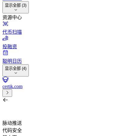
显示全部 (3)
资源中心
代币扫描
投融资
聪明日历
显示全部 (4)
certik.com
按项目、任务、交易所、钱包或代币搜索
/
脉动推送
代码安全