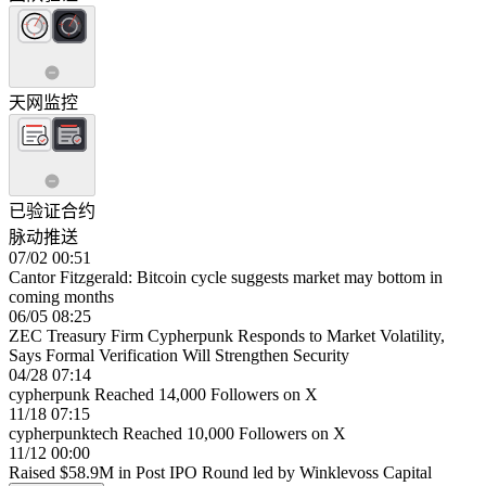
天网监控
已验证合约
脉动推送
07/02 00:51
Cantor Fitzgerald: Bitcoin cycle suggests market may bottom in
coming months
06/05 08:25
ZEC Treasury Firm Cypherpunk Responds to Market Volatility,
Says Formal Verification Will Strengthen Security
04/28 07:14
cypherpunk Reached 14,000 Followers on X
11/18 07:15
cypherpunktech Reached 10,000 Followers on X
11/12 00:00
Raised $58.9M in Post IPO Round led by Winklevoss Capital