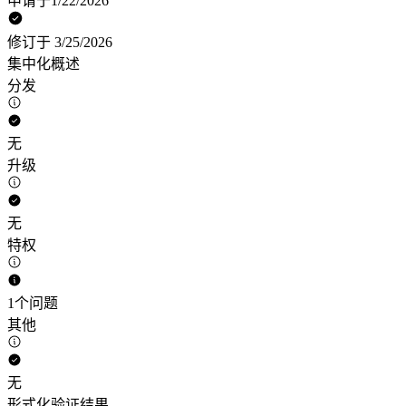
申请于1/22/2026
修订于 3/25/2026
集中化概述
分发
无
升级
无
特权
1个问题
其他
无
形式化验证结果