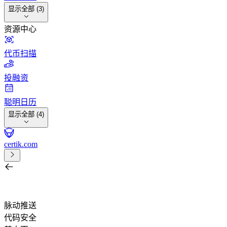
显示全部 (3)
资源中心
代币扫描
投融资
聪明日历
显示全部 (4)
certik.com
按项目、任务、交易所、钱包或代币搜索
/
脉动推送
代码安全