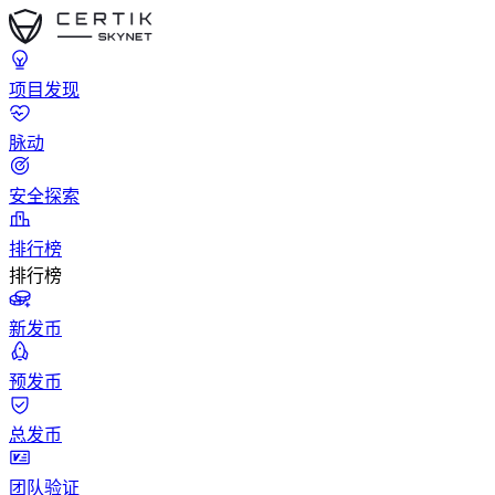
项目发现
脉动
安全探索
排行榜
排行榜
新发币
预发币
总发币
团队验证