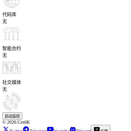
代码库
无
智能合约
无
社交媒体
无
启动监控
©
2026
CertiK