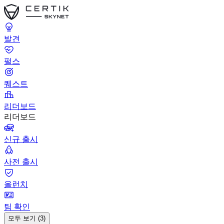
발견
펄스
퀘스트
리더보드
리더보드
신규 출시
사전 출시
올런치
팀 확인
모두 보기 (3)