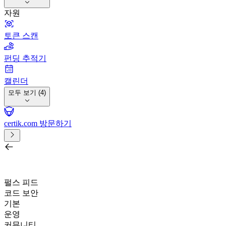
자원
토큰 스캔
펀딩 추적기
캘린더
모두 보기 (4)
certik.com 방문하기
프로젝트, 퀘스트, 거래소, 지갑 또는 토큰으로 검색하기
/
펄스 피드
코드 보안
기본
운영
커뮤니티