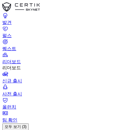
발견
펄스
퀘스트
리더보드
리더보드
신규 출시
사전 출시
올런치
팀 확인
모두 보기 (3)