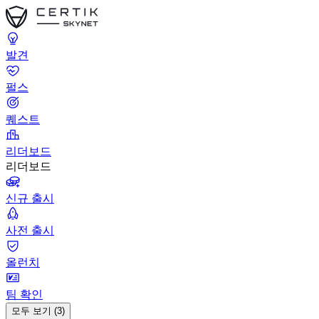
발견
펄스
퀘스트
리더보드
리더보드
신규 출시
사전 출시
올런치
팀 확인
모두 보기 (3)