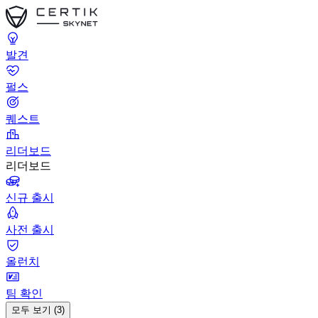
발견
펄스
퀘스트
리더보드
리더보드
신규 출시
사전 출시
올런치
팀 확인
모두 보기 (3)