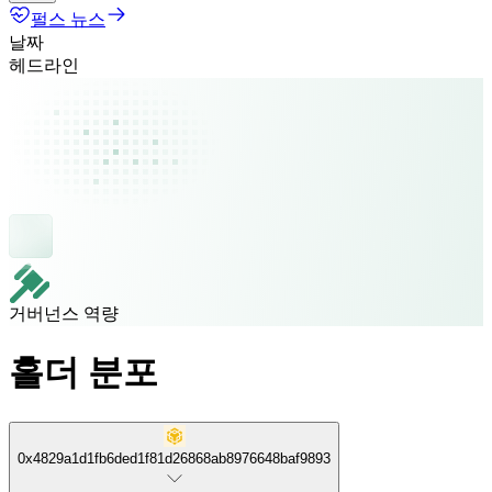
펄스 뉴스
날짜
헤드라인
거버넌스 역량
홀더 분포
0x4829a1d1fb6ded1f81d26868ab8976648baf9893