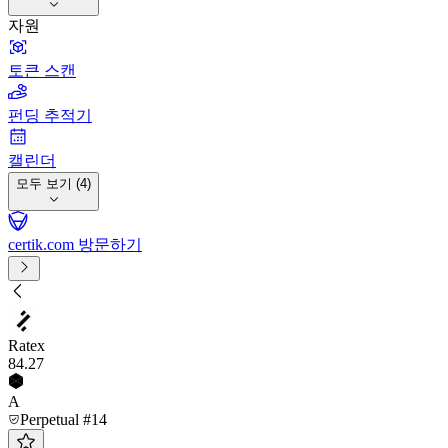
자원
토큰 스캔
펀딩 추적기
캘린더
모두 보기 (4)
certik.com 방문하기
Ratex
84
.27
A
Perpetual #14