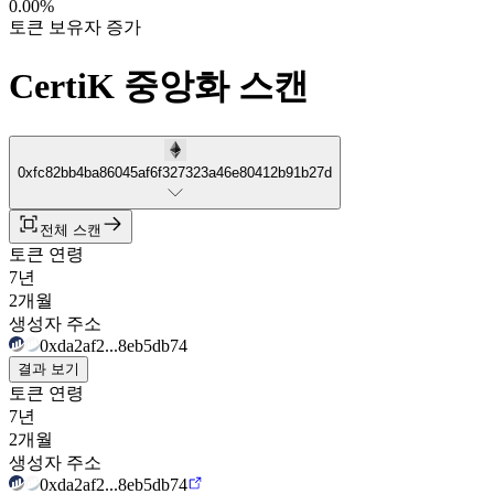
0.00%
토큰 보유자 증가
CertiK 중앙화 스캔
0xfc82bb4ba86045af6f327323a46e80412b91b27d
전체 스캔
토큰 연령
7년
2개월
생성자 주소
0xda2af2...8eb5db74
결과 보기
토큰 연령
7년
2개월
생성자 주소
0xda2af2...8eb5db74