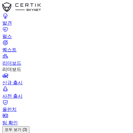
발견
펄스
퀘스트
리더보드
리더보드
신규 출시
사전 출시
올런치
팀 확인
모두 보기 (3)