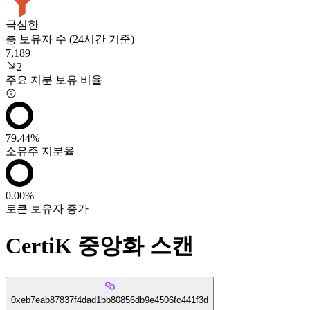
극심한
총 보유자 수 (24시간 기준)
7,189
2
주요 지분 보유 비율
79.44%
소유주 지분율
0.00%
토큰 보유자 증가
CertiK 중앙화 스캔
0xeb7eab87837f4dad1bb80856db9e4506fc441f3d