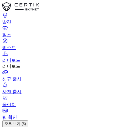
발견
펄스
퀘스트
리더보드
리더보드
신규 출시
사전 출시
올런치
팀 확인
모두 보기 (3)