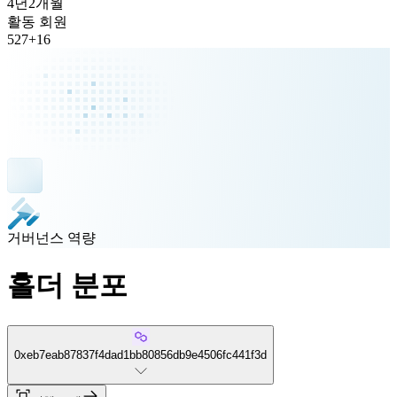
4년
2개월
활동 회원
527
+
16
거버넌스 역량
홀더 분포
0xeb7eab87837f4dad1bb80856db9e4506fc441f3d