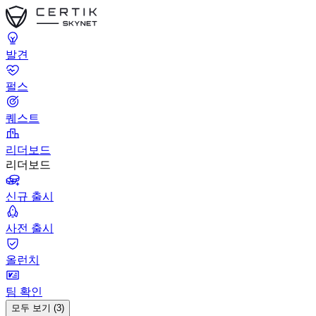
발견
펄스
퀘스트
리더보드
리더보드
신규 출시
사전 출시
올런치
팀 확인
모두 보기 (3)