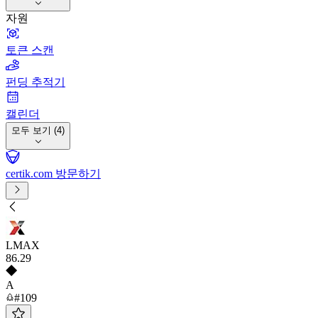
자원
토큰 스캔
펀딩 추적기
캘린더
모두 보기 (4)
certik.com 방문하기
LMAX
86
.29
A
#109