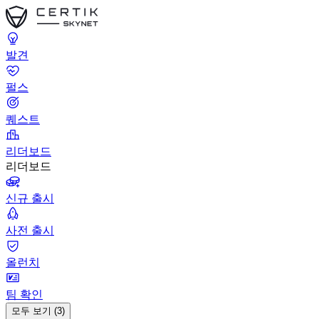
발견
펄스
퀘스트
리더보드
리더보드
신규 출시
사전 출시
올런치
팀 확인
모두 보기 (3)