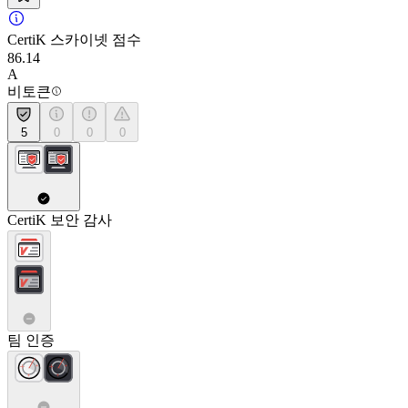
CertiK 스카이넷 점수
86.14
A
비토큰
5
0
0
0
CertiK 보안 감사
팀 인증