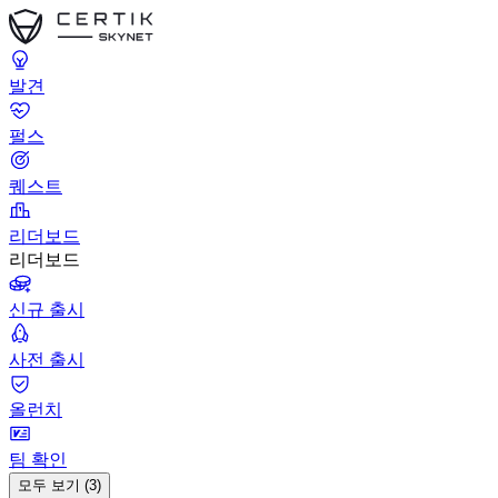
발견
펄스
퀘스트
리더보드
리더보드
신규 출시
사전 출시
올런치
팀 확인
모두 보기 (3)