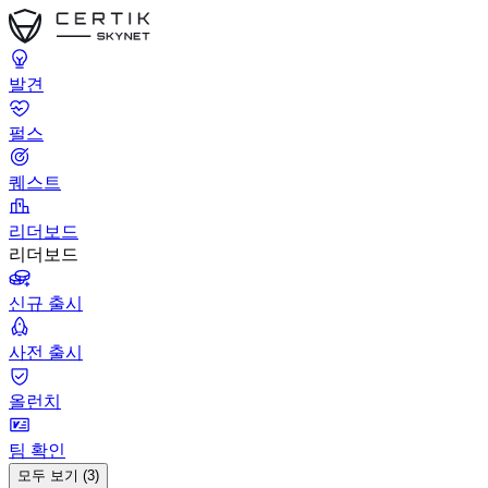
발견
펄스
퀘스트
리더보드
리더보드
신규 출시
사전 출시
올런치
팀 확인
모두 보기 (3)