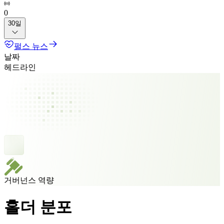
0
30일
펄스 뉴스
날짜
헤드라인
거버넌스 역량
홀더 분포