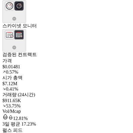
스카이넷 모니터
검증된 컨트랙트
가격
$0.01481
0.57%
시가 총액
$7.12M
0.41%
거래량 (24시간)
$911.65K
53.75%
Vol/Mcap
12.81%
3일 평균 17.23%
펄스 피드