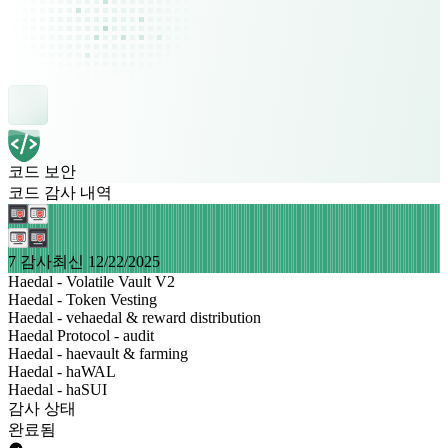
코드 보안
코드 감사 내역
7 감사
최신 12/22/2025
Haedal - Volatile Vault V2
Haedal - Token Vesting
Haedal - vehaedal & reward distribution
Haedal Protocol - audit
Haedal - haevault & farming
Haedal - haWAL
Haedal - haSUI
감사 상태
완료됨