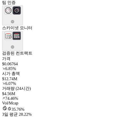
팀 인증
스카이넷 모니터
검증된 컨트랙트
가격
$0.06764
6.85%
시가 총액
$12.74M
6.07%
거래량 (24시간)
$4.56M
74.46%
Vol/Mcap
35.76%
3일 평균 28.22%