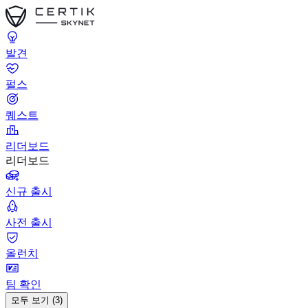
발견
펄스
퀘스트
리더보드
리더보드
신규 출시
사전 출시
올런치
팀 확인
모두 보기 (3)