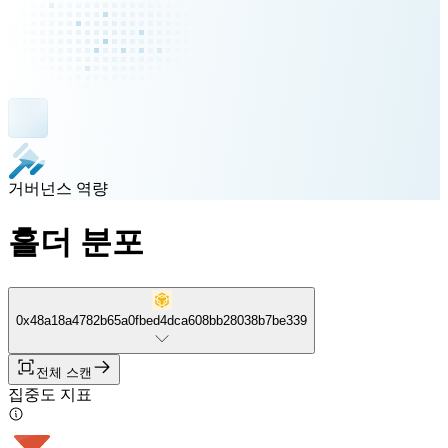
거버넌스 역량
홀더 분포
0x48a18a4782b65a0fbed4dca608bb28038b7be339
전체 스캔
집중도 지표