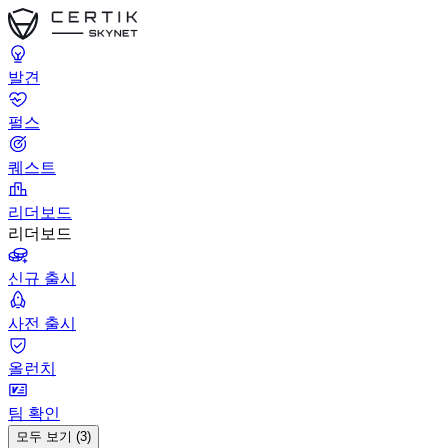
발견
펄스
퀘스트
리더보드
리더보드
신규 출시
사전 출시
올런치
팀 확인
모두 보기 (3)