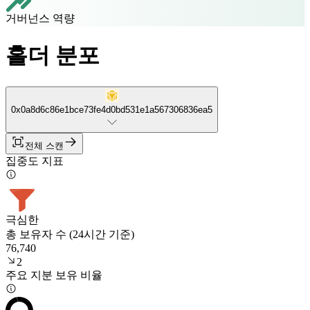
거버넌스 역량
홀더 분포
0x0a8d6c86e1bce73fe4d0bd531e1a567306836ea5
전체 스캔
집중도 지표
극심한
총 보유자 수 (24시간 기준)
76,740
2
주요 지분 보유 비율