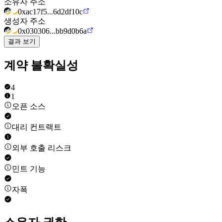
소유자 주소
0xac17f5...6d2df10c
생성자 주소
0x030306...bb9d0b6a
결과 보기
계약 불확실성
4
1
오픈 소스
대리 컨트랙트
외부 호출 리스크
민트 기능
자폭