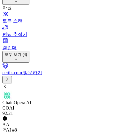
자원
토큰 스캔
펀딩 추적기
캘린더
모두 보기 (4)
certik.com 방문하기
ChainOpera AI
COAI
92
.21
AA
AI #8