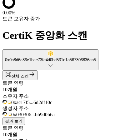
0.00%
토큰 보유자 증가
CertiK 중앙화 스캔
0x0a8d6c86e1bce73fe4d0bd531e1a567306836ea5
전체 스캔
토큰 연령
10개월
소유자 주소
0xac17f5...6d2df10c
생성자 주소
0x030306...bb9d0b6a
결과 보기
토큰 연령
10개월