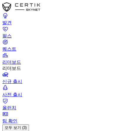
발견
펄스
퀘스트
리더보드
리더보드
신규 출시
사전 출시
올런치
팀 확인
모두 보기 (3)