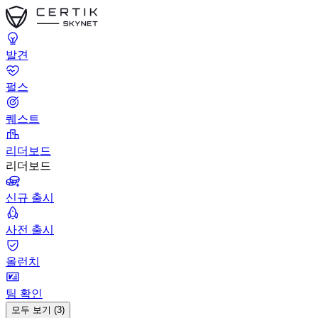
발견
펄스
퀘스트
리더보드
리더보드
신규 출시
사전 출시
올런치
팀 확인
모두 보기 (3)