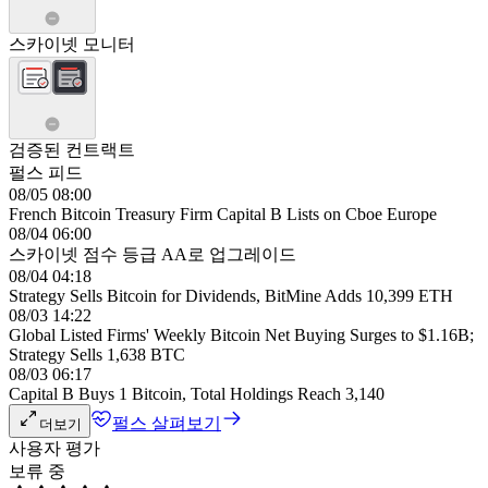
스카이넷 모니터
검증된 컨트랙트
펄스 피드
08/05 08:00
French Bitcoin Treasury Firm Capital B Lists on Cboe Europe
08/04 06:00
스카이넷 점수 등급 AA로 업그레이드
08/04 04:18
Strategy Sells Bitcoin for Dividends, BitMine Adds 10,399 ETH
08/03 14:22
Global Listed Firms' Weekly Bitcoin Net Buying Surges to $1.16B;
Strategy Sells 1,638 BTC
08/03 06:17
Capital B Buys 1 Bitcoin, Total Holdings Reach 3,140
펄스 살펴보기
더보기
사용자 평가
보류 중