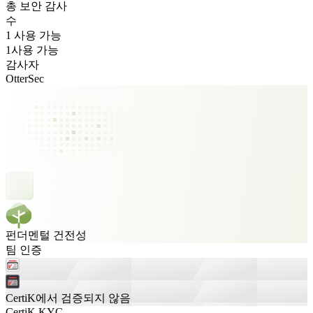
총 보안 감사
수
1 사용 가능
1
사용 가능
감사자
OtterSec
펀더멘털 건전성
팀 인증
CertiK에서 검증되지 않음
CertiK KYC