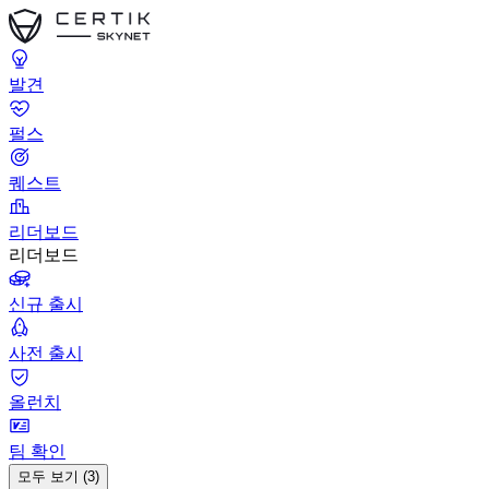
발견
펄스
퀘스트
리더보드
리더보드
신규 출시
사전 출시
올런치
팀 확인
모두 보기 (3)