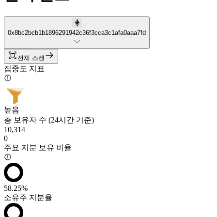
0x8bc2bcb1b1896291942c36f3cca3c1afa0aaa7fd
전체 스캔
집중도 지표
높음
총 보유자 수 (24시간 기준)
10,314
0
주요 지분 보유 비율
58.25%
소유주 지분율