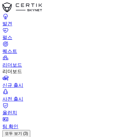
발견
펄스
퀘스트
리더보드
리더보드
신규 출시
사전 출시
올런치
팀 확인
모두 보기 (3)